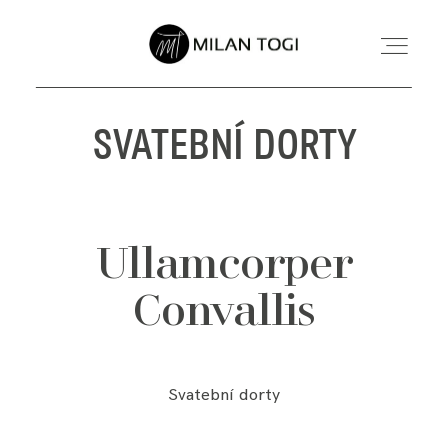
SVATEBNÍ DORTY
SVATEBNÍ FOCENÍ
RODINNÉ FOCENÍ MIMINEK
Ullamcorper
INFORMACE
Convallis
O MNĚ
Svatební dorty
KONTAKT