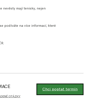
e nevěsty mají tenisky, nejen
e podíváte na více informací, které
ČR.
MACE
Chci poptat termín
ADENÉ OTÁZKY