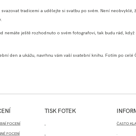
 svazovat tradicemi a udělejte si svatbu po svém. Není neobvyklé, ž
.
d nemáte ještě rozhodnuto o svém fotografovi, tak budu rád, když s
tební den a ukážu, navrhnu vám vaší svatební knihu. Fotím po celé 
CENÍ
TISK FOTEK
INFOR
.
BNÍ FOCENÍ
ČASTO KL
NNÉ FOCENÍ
.
.