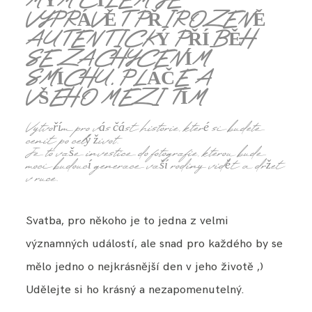
MÝM CÍLEM JE
VYPRÁVĚT PŘIROZENĚ
AUTENTICKÝ PŘÍBĚH
SE ZACHYCENÍM
SMÍCHU, PLÁČE A
VŠEHO MEZI TÍM
Vytvořím pro vás část historie, které si budete
cenit po celý život.
Je to vaše investice do fotografie, kterou bude
moci budoucí generace vaší rodiny vidět a držet
v ruce.
Svatba, pro někoho je to jedna z velmi
významných událostí, ale snad pro každého by se
mělo jedno o nejkrásnější den v jeho životě ,)
Udělejte si ho krásný a nezapomenutelný.