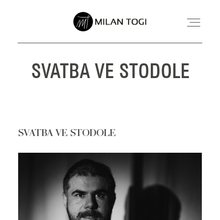
SVATBA VE STODOLE
SVATEBNÍ FOCENÍ
RODINNÉ FOCENÍ MIMINEK
SVATBA VE STODOLE
INFORMACE
O MNĚ
KONTAKT