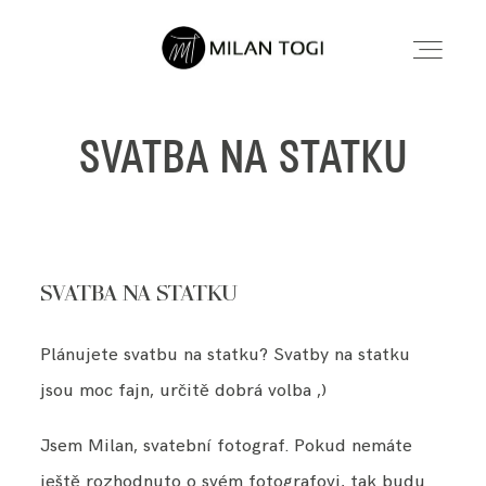
SVATBA NA STATKU
SVATEBNÍ FOCENÍ
SVATEBNÍ FOCENÍ
RODINNÉ FOCENÍ MIMINEK
RODINNÉ FOCENÍ MIMINEK
SVATBA NA STATKU
INFORMACE
INFORMACE
Plánujete svatbu na statku? Svatby na statku
O MNĚ
O MNĚ
jsou moc fajn, určitě dobrá volba ,)
KONTAKT
KONTAKT
Jsem Milan, svatební fotograf. Pokud nemáte
ještě rozhodnuto o svém fotografovi, tak budu