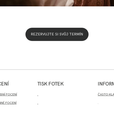
y vaše
REZERVUJTE SI SVŮJ TERMÍN
CENÍ
TISK FOTEK
INFOR
.
BNÍ FOCENÍ
ČASTO KL
NNÉ FOCENÍ
.
.