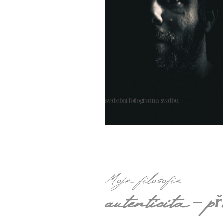
svatební fotograf na svatbu
Moje filosofie
autenticita – př