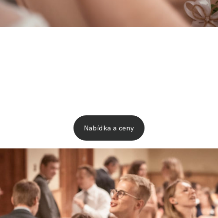
y,
avdivě.
ro vás a pro další generace.
Nabídka a ceny