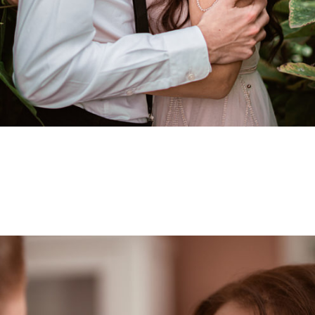
a že se milujete.
šich životech. Chci být u toho a vyfotit vaši lásku.