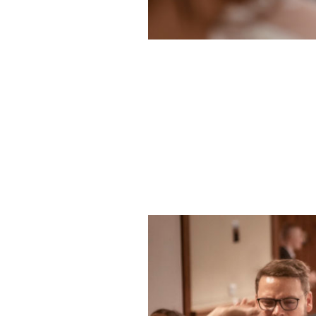
Zachycuji momenty,
které by mohly být přehlédnut
nebo zapomenuty
Chci zachytit, jací jste, přirozeně a pr
Pojďme společně vytvořit vzpomínky p