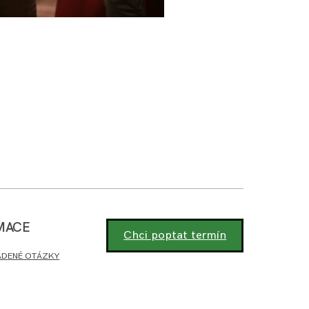
MACE
Chci poptat termín
ADENÉ OTÁZKY