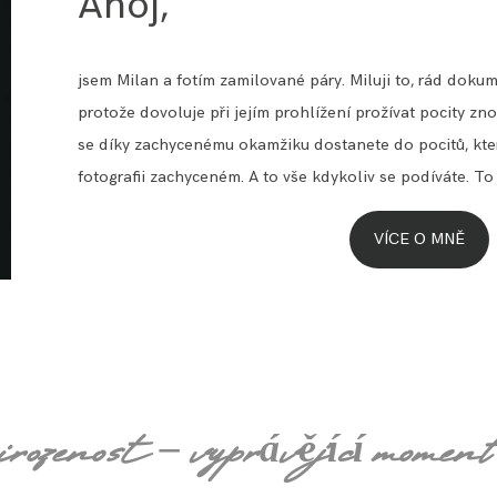
Ahoj,
jsem Milan a fotím zamilované páry. Miluji to, rád dokume
protože dovoluje při jejím prohlížení prožívat pocity zno
se díky zachycenému okamžiku dostanete do pocitů, které
fotografii zachyceném. A to vše kdykoliv se podíváte. To j
VÍCE O MNĚ
irozenost – vyprávějící moment