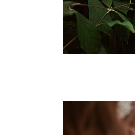
Láska je krásná a křehká
Láska je všechno
Je skvělé, že jste našli jeden druhého 
To je to nejhezčí a nejdůležitější v na