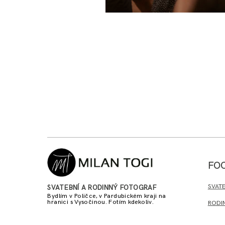
Příběhy, které vyprávím, jsou t
FO
SVATE
SVATEBNÍ A RODINNÝ FOTOGRAF
Bydlím v Poličce, v Pardubickém kraji na
hranici s Vysočinou. Fotím kdekoliv.
RODI