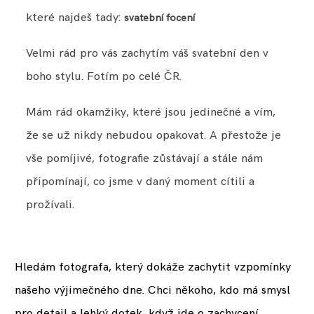
které najdeš tady:
svatební focení
Velmi rád pro vás zachytím váš svatební den v
boho stylu. Fotím po celé ČR.
Mám rád okamžiky, které jsou jedinečné a vím,
že se už nikdy nebudou opakovat. A přestože je
vše pomíjivé, fotografie zůstávají a stále nám
připomínají, co jsme v daný moment cítili a
prožívali.
Hledám fotografa, který dokáže zachytit vzpomínky
našeho výjimečného dne. Chci někoho, kdo má smysl
pro detail a lehký dotek, když jde o zachycení