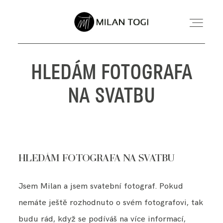
HLEDÁM FOTOGRAFA
SVATEBNÍ FOCENÍ
NA SVATBU
RODINNÉ FOCENÍ MIMINEK
INFORMACE
HLEDÁM FOTOGRAFA NA SVATBU
O MNĚ
Jsem Milan a jsem svatební fotograf. Pokud
KONTAKT
nemáte ještě rozhodnuto o svém fotografovi, tak
budu rád, když se podíváš na více informací,