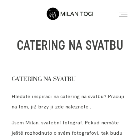
CATERING NA SVATBU
SVATEBNÍ FOCENÍ
SVATEBNÍ FOCENÍ
RODINNÉ FOCENÍ MIMINEK
RODINNÉ FOCENÍ MIMINEK
CATERING NA SVATBU
INFORMACE
INFORMACE
Hledáte inspiraci na catering na svatbu? Pracuji
O MNĚ
O MNĚ
na tom, již brzy ji zde naleznete .
Jsem Milan, svatební fotograf. Pokud nemáte
KONTAKT
KONTAKT
ještě rozhodnuto o svém fotografovi, tak budu